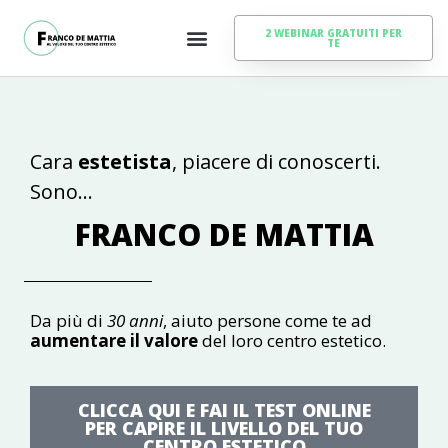
2 WEBINAR GRATUITI PER
TE
Cara
estetista
, piacere di conoscerti.
Sono…
FRANCO DE MATTIA
Da più di
30 anni
, aiuto persone come te ad
aumentare il valore
del loro centro estetico.
CLICCA QUI E FAI IL TEST ONLINE
PER CAPIRE IL LIVELLO DEL TUO
CENTRO ESTETICO